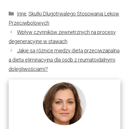
Kategorie
Inne
,
Skutki Dlugotrwalego Stosowania Lekow
Przeciwbolowych
Wpływ czynników zewnętrznych na procesy
degeneracyjne w stawach
Jakie są różnice między dietą przeciwzapalną
a dietą eliminacyjną dla osób z reumatoidalnymi
dolegliwościami?