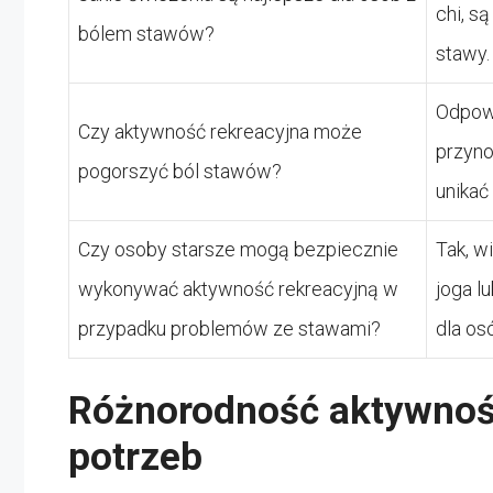
chi, s
bólem stawów?
stawy.
Odpowi
Czy aktywność rekreacyjna może
przyno
pogorszyć ból stawów?
unikać
Czy osoby starsze mogą bezpiecznie
Tak, w
wykonywać aktywność rekreacyjną w
joga l
przypadku problemów ze stawami?
dla os
Różnorodność aktywnośc
potrzeb