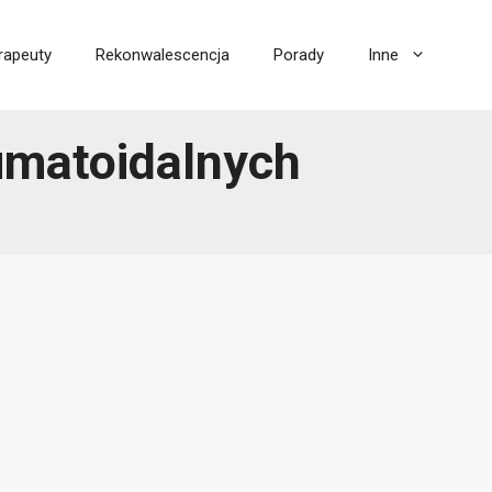
rapeuty
Rekonwalescencja
Porady
Inne
umatoidalnych