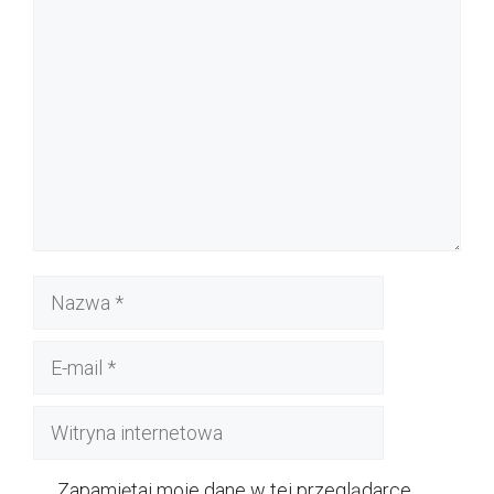
Komentarz
Nazwa
E-
mail
Witryna
internetowa
Zapamiętaj moje dane w tej przeglądarce