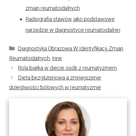
zmian reumatoidalnych
Radiografia stawów jako podstawowe
narzędzie w diagnostyce reumatoidalnej
Kategorie
Diagnostyka Obrazowa W Identyfikacji Zmian
Reumatoidalnych
,
Inne
Rola białka w diecie osób z reumatyzmem
Dieta bezglutenowa a zmniejszenie
dolegliwości bólowych w reumatyzmie