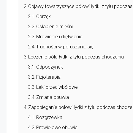
2
Objawy towarzyszące bólowi łydki z tyłu podcza
2.1
Obrzęk
2.2
Osłabienie mięśni
2.3
Mrowienie i drętwienie
2.4
Trudności w poruszaniu się
3
Leczenie bólu łydki z tyłu podczas chodzenia
3.1
Odpoczynek
3.2
Fizjoterapia
3.3
Leki przeciwbólowe
3.4
Zmiana obuwia
4
Zapobieganie bólowi łydki z tyłu podczas chodze
4.1
Rozgrzewka
4.2
Prawidłowe obuwie