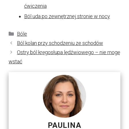
ćwiczenia
Ból uda po zewnętrznej stronie w nocy
Kategorie
Bóle
Ból kolan przy schodzeniu ze schodów
Ostry ból kręgosłupa lędźwiowego – nie mogę
wstać
PAULINA