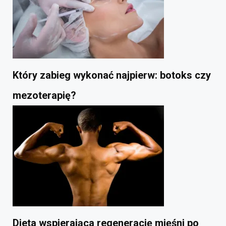
Który zabieg wykonać najpierw: botoks czy
mezoterapię?
Dieta wspierająca regenerację mięśni po