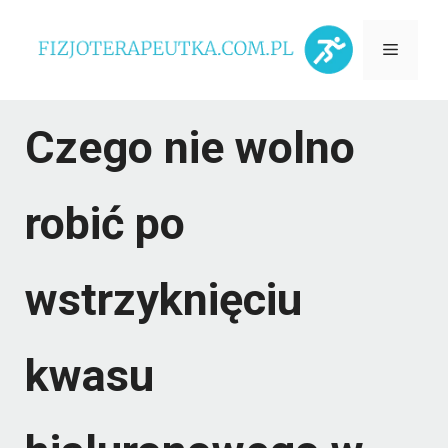
Przejdź
Menu
do
treści
Czego nie wolno
robić po
wstrzyknięciu
kwasu