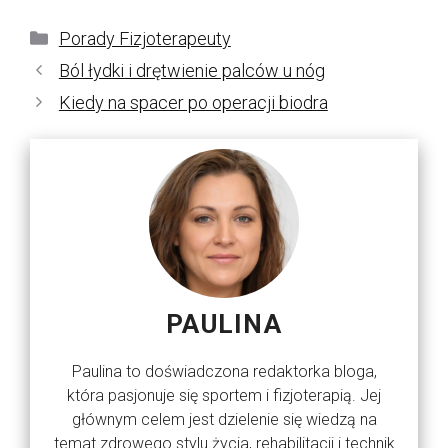
Kategorie
Porady Fizjoterapeuty
Ból łydki i drętwienie palców u nóg
Kiedy na spacer po operacji biodra
PAULINA
Paulina to doświadczona redaktorka bloga,
która pasjonuje się sportem i fizjoterapią. Jej
głównym celem jest dzielenie się wiedzą na
temat zdrowego stylu życia, rehabilitacji i technik