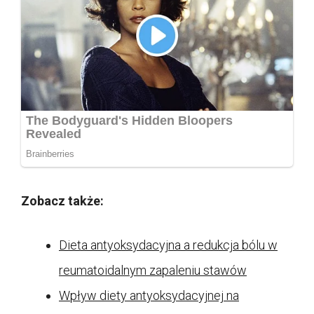
Zobacz także:
Dieta antyoksydacyjna a redukcja bólu w
reumatoidalnym zapaleniu stawów
Wpływ diety antyoksydacyjnej na