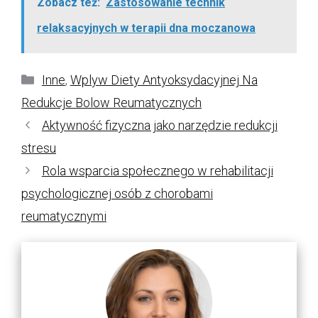
Zobacz też:
Zastosowanie technik
relaksacyjnych w terapii dna moczanowa
Kategorie
Inne
,
Wplyw Diety Antyoksydacyjnej Na
Redukcje Bolow Reumatycznych
Aktywność fizyczna jako narzędzie redukcji
stresu
Rola wsparcia społecznego w rehabilitacji
psychologicznej osób z chorobami
reumatycznymi