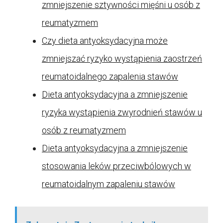
zmniejszenie sztywności mięśni u osób z
reumatyzmem
Czy dieta antyoksydacyjna może
zmniejszać ryzyko wystąpienia zaostrzeń
reumatoidalnego zapalenia stawów
Dieta antyoksydacyjna a zmniejszenie
ryzyka wystąpienia zwyrodnień stawów u
osób z reumatyzmem
Dieta antyoksydacyjna a zmniejszenie
stosowania leków przeciwbólowych w
reumatoidalnym zapaleniu stawów