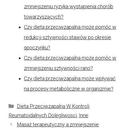
zmniejszeniu ryzyka wystąpienia chorób
towarzyszących?
Czy dieta przeciwzapalna może pomóc w
redukcji sztywności stawów po okresie
spoczynku?
Czy dieta przeciwzapalna może pomóc w
zmniejszeniu sztywności rano?
Czy dieta przeciwzapalna może wpływać
na procesy metaboliczne w organizmie?
Kategorie
Dieta Przeciwzapalna W Kontroli
Reumatoidalnych Dolegliwosci
,
Inne
Masaż terapeutyczny a zmniejszenie