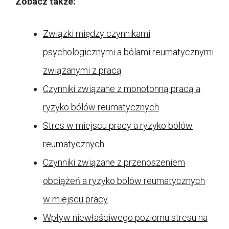
Zobacz także:
Związki między czynnikami
psychologicznymi a bólami reumatycznymi
związanymi z pracą
Czynniki związane z monotonną pracą a
ryzyko bólów reumatycznych
Stres w miejscu pracy a ryzyko bólów
reumatycznych
Czynniki związane z przenoszeniem
obciążeń a ryzyko bólów reumatycznych
w miejscu pracy
Wpływ niewłaściwego poziomu stresu na