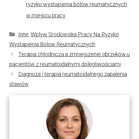
ryzyko wystąpienia bólów reumatycznych
w miejscu pracy
Kategorie
Inne
,
Wplyw Srodowiska Pracy Na Ryzyko
Wystapienia Bolow Reumatycznych
Terapia chłodnicza a zmniejszenie obrzęków u
pacjentów z reumatoidalnymi dolegliwościami
Diagnoza i terapia reumatoidalnego zapalenia
stawów