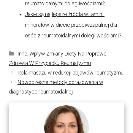
reumatoidalnymi dolegliwościami?
Jakie są najlepsze źródła witamin i
minerałów w diecie przeciwzapalnej dla
osób z reumatoidalnymi dolegliwościami?
Kategorie
Inne
,
Wplyw Zmiany Diety Na Poprawe
Zdrowia W Przypadku Reumatyzmu
Rola masażu w redukcji objawów reumatyzmu
Nowoczesne metody obrazowania w
diagnostyce reumatoidalnej