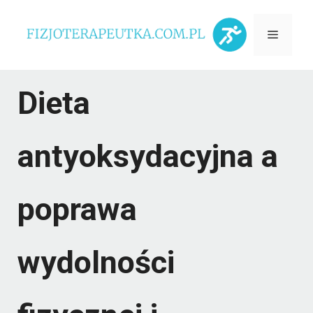
Przejdź
Menu
do
treści
Dieta
antyoksydacyjna a
poprawa
wydolności