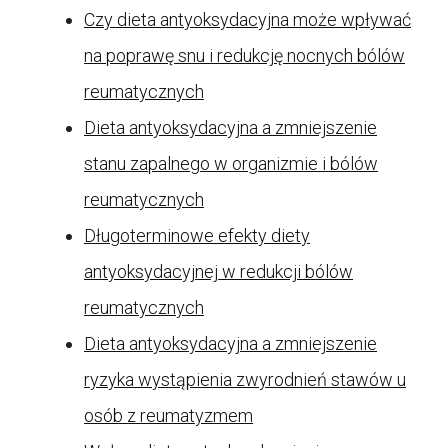
Czy dieta antyoksydacyjna może wpływać
na poprawę snu i redukcję nocnych bólów
reumatycznych
Dieta antyoksydacyjna a zmniejszenie
stanu zapalnego w organizmie i bólów
reumatycznych
Długoterminowe efekty diety
antyoksydacyjnej w redukcji bólów
reumatycznych
Dieta antyoksydacyjna a zmniejszenie
ryzyka wystąpienia zwyrodnień stawów u
osób z reumatyzmem