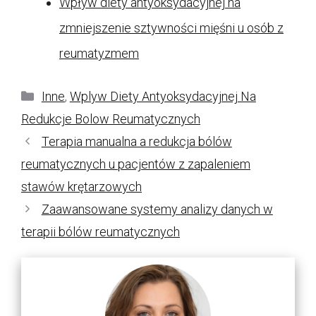
Wpływ diety antyoksydacyjnej na
zmniejszenie sztywności mięśni u osób z
reumatyzmem
Kategorie
Inne
,
Wplyw Diety Antyoksydacyjnej Na
Redukcje Bolow Reumatycznych
Terapia manualna a redukcja bólów
reumatycznych u pacjentów z zapaleniem
stawów krętarzowych
Zaawansowane systemy analizy danych w
terapii bólów reumatycznych