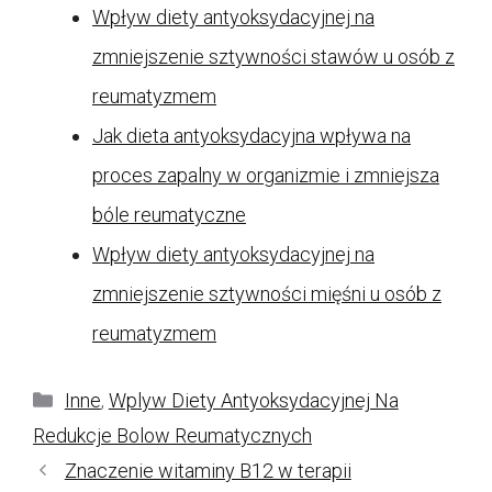
Wpływ diety antyoksydacyjnej na
zmniejszenie sztywności stawów u osób z
reumatyzmem
Jak dieta antyoksydacyjna wpływa na
proces zapalny w organizmie i zmniejsza
bóle reumatyczne
Wpływ diety antyoksydacyjnej na
zmniejszenie sztywności mięśni u osób z
reumatyzmem
Kategorie
Inne
,
Wplyw Diety Antyoksydacyjnej Na
Redukcje Bolow Reumatycznych
Znaczenie witaminy B12 w terapii