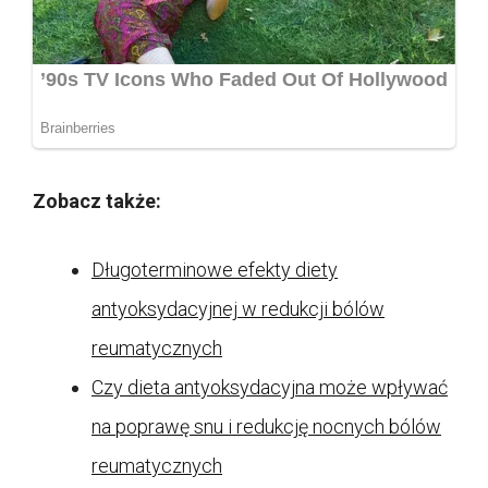
Zobacz także:
Długoterminowe efekty diety
antyoksydacyjnej w redukcji bólów
reumatycznych
Czy dieta antyoksydacyjna może wpływać
na poprawę snu i redukcję nocnych bólów
reumatycznych