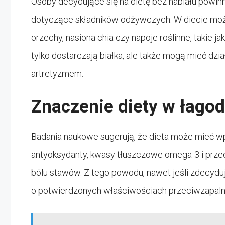
Osoby decydujące się na dietę bez nabiału powinn
dotyczące składników odżywczych. W diecie można
orzechy, nasiona chia czy napoje roślinne, takie
tylko dostarczają białka, ale także mogą mieć dz
artretyzmem.
Znaczenie diety w łagod
Badania naukowe sugerują, że dieta może mieć w
antyoksydanty, kwasy tłuszczowe omega-3 i przec
bólu stawów. Z tego powodu, nawet jeśli zdecyduj
o potwierdzonych właściwościach przeciwzapaln