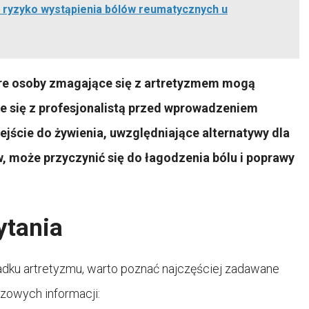
na ryzyko wystąpienia bólów reumatycznych u
które osoby zmagające się z artretyzmem mogą
e się z profesjonalistą przed wprowadzeniem
jście do żywienia, uwzględniające alternatywy dla
w, może przyczynić się do łagodzenia bólu i poprawy
ytania
adku artretyzmu, warto poznać najczęściej zadawane
czowych informacji: