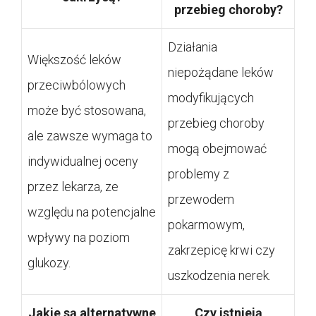
przebieg choroby?
Działania
Większość leków
niepożądane leków
przeciwbólowych
modyfikujących
może być stosowana,
przebieg choroby
ale zawsze wymaga to
mogą obejmować
indywidualnej oceny
problemy z
przez lekarza, ze
przewodem
względu na potencjalne
pokarmowym,
wpływy na poziom
zakrzepicę krwi czy
glukozy.
uszkodzenia nerek.
Jakie są alternatywne
Czy istnieją