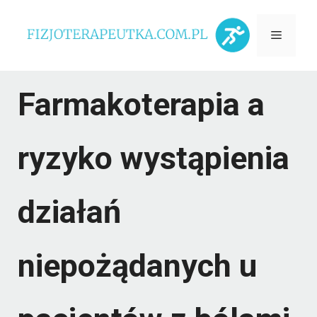
Przejdź
Menu
do
treści
Farmakoterapia a
ryzyko wystąpienia
działań
niepożądanych u