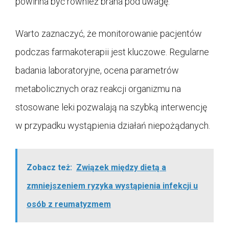
powinna być również brana pod uwagę.
Warto zaznaczyć, że monitorowanie pacjentów
podczas farmakoterapii jest kluczowe. Regularne
badania laboratoryjne, ocena parametrów
metabolicznych oraz reakcji organizmu na
stosowane leki pozwalają na szybką interwencję
w przypadku wystąpienia działań niepożądanych.
Zobacz też:
Związek między dietą a
zmniejszeniem ryzyka wystąpienia infekcji u
osób z reumatyzmem