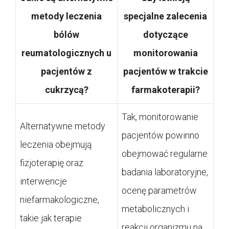
metody leczenia
specjalne zalecenia
bólów
dotyczące
reumatologicznych u
monitorowania
pacjentów z
pacjentów w trakcie
cukrzycą?
farmakoterapii?
Tak, monitorowanie
Alternatywne metody
pacjentów powinno
leczenia obejmują
obejmować regularne
fizjoterapię oraz
badania laboratoryjne,
interwencje
ocenę parametrów
niefarmakologiczne,
metabolicznych i
takie jak terapie
reakcji organizmu na