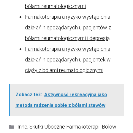
bólami reumatologicznymi
Farmakoterapia a ryzyko wystąpienia
działań niepożądanych u pacjentów z
bólami reumatologicznymi i depresją
Farmakoterapia a ryzyko wystąpienia
działań niepożądanych u pacjentek w
ciąży z bólami reumatologicznymi
Zobacz też:
Aktywność rekreacyjna jako
metoda radzenia sobie z bólami stawów
Kategorie
Inne
,
Skutki Uboczne Farmakoterapii Bolow