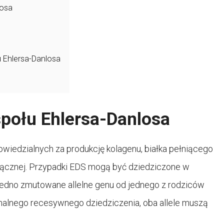
losa
S
 Ehlersa-Danlosa
połu Ehlersa-Danlosa
edzialnych za produkcję kolagenu, białka pełniącego
ki łącznej. Przypadki EDS mogą być dziedziczone w
jedno zmutowane allelne genu od jednego z rodziców
lnego recesywnego dziedziczenia, oba allele muszą