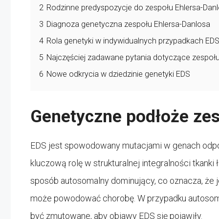
2
Rodzinne predyspozycje do zespołu Ehlersa-Dan
3
Diagnoza genetyczna zespołu Ehlersa-Danlosa
4
Rola genetyki w indywidualnych przypadkach ED
5
Najczęściej zadawane pytania dotyczące zespołu
6
Nowe odkrycia w dziedzinie genetyki EDS
Genetyczne podłoże zes
EDS jest spowodowany mutacjami w genach odpowi
kluczową rolę w strukturalnej integralności tkan
sposób autosomalny dominujący, co oznacza, że 
może powodować chorobę. W przypadku autosoma
być zmutowane, aby objawy EDS się pojawiły.