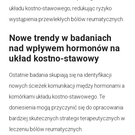
układu kostno-stawowego, redukując ryzyko
wystąpienia przewlekłych bólów reumatycznych.
Nowe trendy w badaniach
nad wpływem hormonów na
układ kostno-stawowy
Ostatnie badania skupiają się na identyfikacji
nowych ścieżek komunikacji między hormonami a
komórkami układu kostno-stawowego. Te
doniesienia mogą przyczynić się do opracowania
bardziej skutecznych strategii terapeutycznych w
leczeniu bólów reumatycznych.