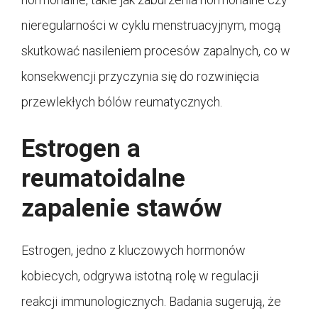
nieregularności w cyklu menstruacyjnym, mogą
skutkować nasileniem procesów zapalnych, co w
konsekwencji przyczynia się do rozwinięcia
przewlekłych bólów reumatycznych.
Estrogen a
reumatoidalne
zapalenie stawów
Estrogen, jedno z kluczowych hormonów
kobiecych, odgrywa istotną rolę w regulacji
reakcji immunologicznych. Badania sugerują, że