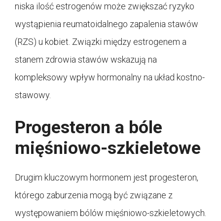
niska ilość estrogenów może zwiększać ryzyko
wystąpienia reumatoidalnego zapalenia stawów
(RZS) u kobiet. Związki między estrogenem a
stanem zdrowia stawów wskazują na
kompleksowy wpływ hormonalny na układ kostno-
stawowy.
Progesteron a bóle
mięśniowo-szkieletowe
Drugim kluczowym hormonem jest progesteron,
którego zaburzenia mogą być związane z
występowaniem bólów mięśniowo-szkieletowych.