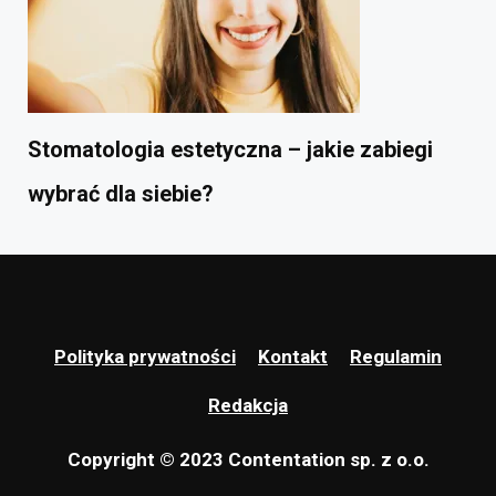
Stomatologia estetyczna – jakie zabiegi
wybrać dla siebie?
Polityka prywatności
Kontakt
Regulamin
Redakcja
Copyright © 2023 Contentation sp. z o.o.