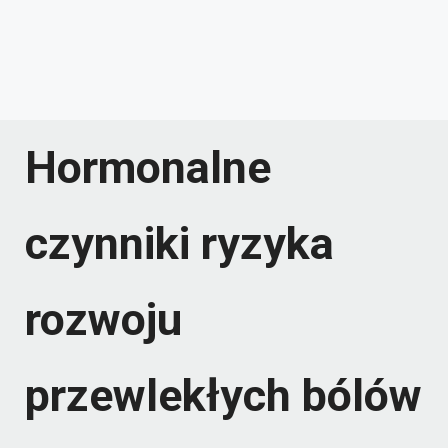
Hormonalne
czynniki ryzyka
rozwoju
przewlekłych bólów