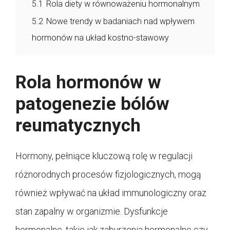
5.1
Rola diety w równoważeniu hormonalnym
5.2
Nowe trendy w badaniach nad wpływem
hormonów na układ kostno-stawowy
Rola hormonów w
patogenezie bólów
reumatycznych
Hormony, pełniące kluczową rolę w regulacji
różnorodnych procesów fizjologicznych, mogą
również wpływać na układ immunologiczny oraz
stan zapalny w organizmie. Dysfunkcje
hormonalne, takie jak zaburzenia hormonalne czy