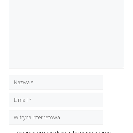
Komentarz
Nazwa
E-
mail
Witryna
internetowa
Zapamiętaj moje dane w tej przeglądarce