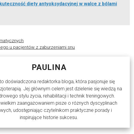
uteczność diety antyoksydacyjnej w walce z bólami
eumatycznych
nego u pacjentów z zaburzeniami snu
PAULINA
 to doświadczona redaktorka bloga, która pasjonuje się
izjoterapią. Jej głównym celem jest dzielenie się wiedzą na
rowego stylu życia, rehabilitacji i technik treningowych.
z wielkim zaangażowaniem pisze o różnych dyscyplinach
wych, udostępniając czytelnikom praktyczne porady i
inspirujące historie sukcesu.