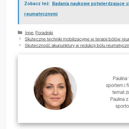
Zobacz też:
Badania naukowe potwierdzające sk
reumatycznymi
Kategorie
Inne
,
Poradniki
Skuteczne techniki mobilizacyjne w terapii bólów r
Skuteczność akupunktury w redukcji bólu reumatycz
Paulina
sportem i f
temat zd
Paulina 
sporto