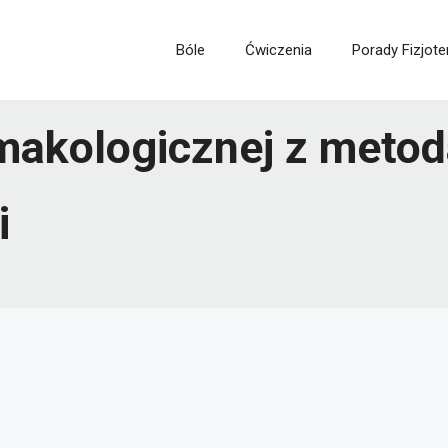
Bóle
Ćwiczenia
Porady Fizjote
armakologicznej z meto
i