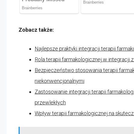
Zobacz także:
Najlepsze praktyki integracji terapii far
Rola terapii farmakologicznej w integracj
Bezpieczeństwo stosowania terapii farma
niekonwencjonalnymi
Zastosowanie integracji terapii farmakolo
przewlekłych
Wpływ terapii farmakologicznej na skute