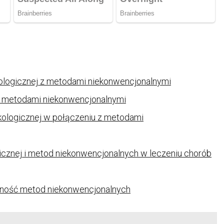
makologicznej z metodami niekonwencjonalnymi
i z metodami niekonwencjonalnymi
kologicznej w połączeniu z metodami
gicznej i metod niekonwencjonalnych w leczeniu chorób
czność metod niekonwencjonalnych