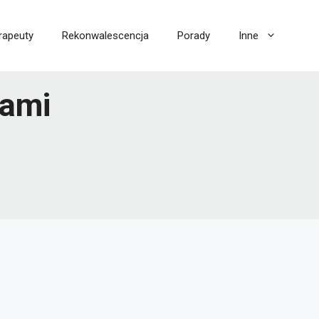
rapeuty
Rekonwalescencja
Porady
Inne
dami