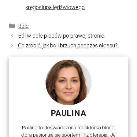
kręgosłupa lędźwiowego
Kategorie
Bóle
Ból w dole pleców po prawej stronie
Co zrobić, jak boli brzuch podczas okresu?
PAULINA
Paulina to doświadczona redaktorka bloga,
która pasjonuje się sportem i fizjoterapią. Jej