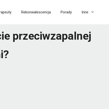
rapeuty
Rekonwalescencja
Porady
Inne
cie przeciwzapalnej
i?