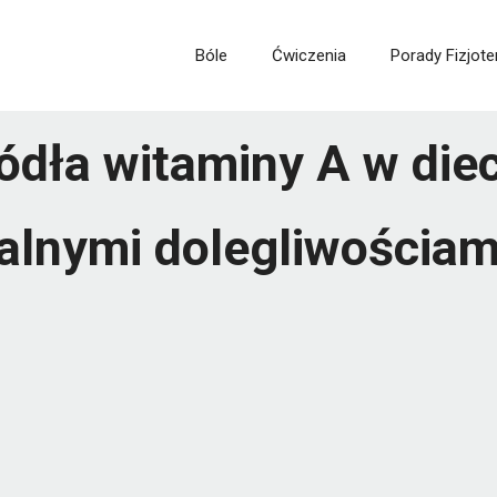
Bóle
Ćwiczenia
Porady Fizjote
ródła witaminy A w die
alnymi dolegliwościam