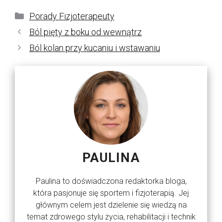
Kategorie
Porady Fizjoterapeuty
Ból pięty z boku od wewnątrz
Ból kolan przy kucaniu i wstawaniu
PAULINA
Paulina to doświadczona redaktorka bloga,
która pasjonuje się sportem i fizjoterapią. Jej
głównym celem jest dzielenie się wiedzą na
temat zdrowego stylu życia, rehabilitacji i technik