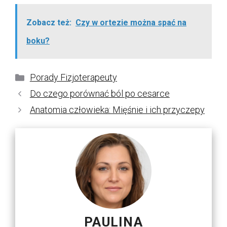
Zobacz też:
Czy w ortezie można spać na
boku?
Kategorie
Porady Fizjoterapeuty
Do czego porównać ból po cesarce
Anatomia człowieka: Mięśnie i ich przyczepy
PAULINA