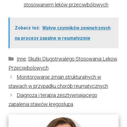
stosowaniem leków przeciwbólowych
Zobacz też:
Wpływ czynników zewnętrznych
na procesy zapalne w reumatyzmie
Kategorie
Inne
,
Skutki Dlugotrwalego Stosowania Lekow
Przeciwbolowych
Monitorowanie zmian strukturalnych w
stawach w przypadku chorób reumatycznych
Diagnoza i terapia zesztywniającego
zapalenia stawów kręgosłupa