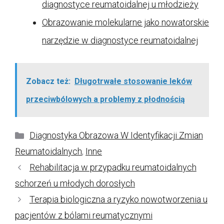
diagnostyce reumatoidalnej u młodzieży
Obrazowanie molekularne jako nowatorskie
narzędzie w diagnostyce reumatoidalnej
Zobacz też:
Długotrwałe stosowanie leków
przeciwbólowych a problemy z płodnością
Kategorie
Diagnostyka Obrazowa W Identyfikacji Zmian
Reumatoidalnych
,
Inne
Rehabilitacja w przypadku reumatoidalnych
schorzeń u młodych dorosłych
Terapia biologiczna a ryzyko nowotworzenia u
pacjentów z bólami reumatycznymi