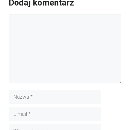
Dodaj komentarz
Komentarz
Nazwa
E-
mail
Witryna