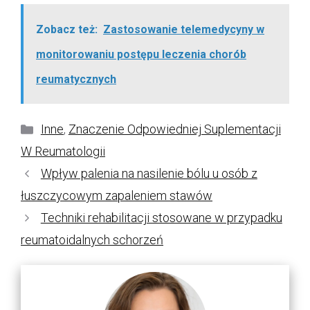
Zobacz też:
Zastosowanie telemedycyny w
monitorowaniu postępu leczenia chorób
reumatycznych
Kategorie
Inne
,
Znaczenie Odpowiedniej Suplementacji
W Reumatologii
Wpływ palenia na nasilenie bólu u osób z
łuszczycowym zapaleniem stawów
Techniki rehabilitacji stosowane w przypadku
reumatoidalnych schorzeń