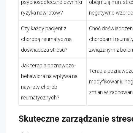
psychospołeczne czynniki
obejmują m.in. str
ryzyka nawrotów?
negatywne wzorce
Czy każdy pacjent z
Choć doświadczeni
chorobą reumatyczną
chorobami reumaty
doświadcza stresu?
związanym z bólem
Jak terapia poznawczo-
Terapia poznawczo
behawioralna wpływa na
modyfikowaniu ne
nawroty chorób
zmian w zachowani
reumatycznych?
Skuteczne zarządzanie stre