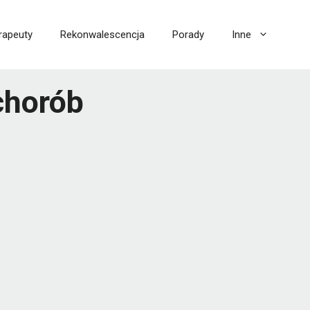
rapeuty
Rekonwalescencja
Porady
Inne
chorób