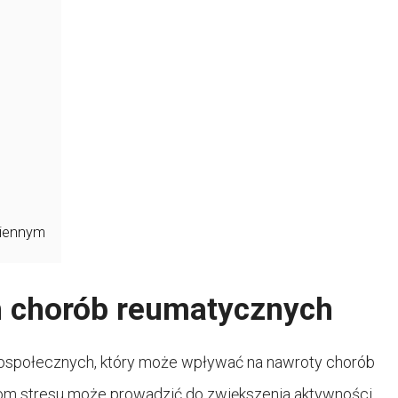
ziennym
h chorób reumatycznych
hospołecznych, który może wpływać na nawroty chorób
iom stresu może prowadzić do zwiększenia aktywności