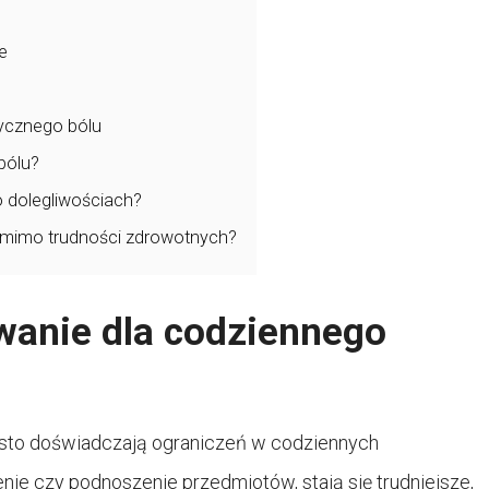
e
ycznego bólu
bólu?
o dolegliwościach?
 pomimo trudności zdrowotnych?
wanie dla codziennego
sto doświadczają ograniczeń w codziennych
enie czy podnoszenie przedmiotów, stają się trudniejsze,