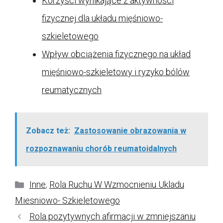
Korzyści wynikające z aktywności
fizycznej dla układu mięśniowo-
szkieletowego
Wpływ obciążenia fizycznego na układ
mięśniowo-szkieletowy i ryzyko bólów
reumatycznych
Zobacz też:
Zastosowanie obrazowania w
rozpoznawaniu chorób reumatoidalnych
Kategorie
Inne
,
Rola Ruchu W Wzmocnieniu Ukladu
Miesniowo- Szkieletowego
Rola pozytywnych afirmacji w zmniejszaniu