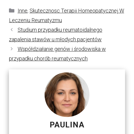
Kategorie
Inne
,
Skutecznosc Terapii Homeopatycznej W
Leczeniu Reumatyzmu
Studium przypadku reumatoidalnego
zapalenia stawów u młodych pacjentów
Współdziałanie genów i środowiska w
przypadku chorób reumatycznych
PAULINA