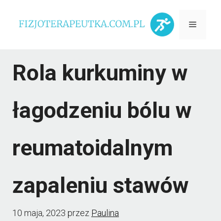
Przejdź
Menu
do
treści
Rola kurkuminy w
łagodzeniu bólu w
reumatoidalnym
zapaleniu stawów
10 maja, 2023
przez
Paulina