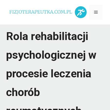
Przejdź
Menu
do
treści
Rola rehabilitacji
psychologicznej w
procesie leczenia
chorób