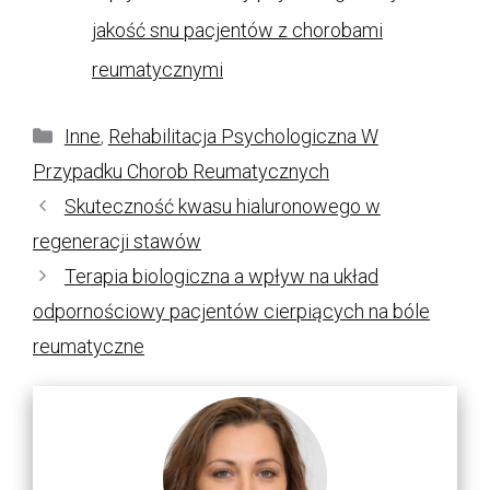
jakość snu pacjentów z chorobami
reumatycznymi
Kategorie
Inne
,
Rehabilitacja Psychologiczna W
Przypadku Chorob Reumatycznych
Skuteczność kwasu hialuronowego w
regeneracji stawów
Terapia biologiczna a wpływ na układ
odpornościowy pacjentów cierpiących na bóle
reumatyczne