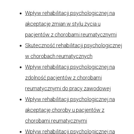
Wpływ rehabilitacji psychologicznej na
akceptację zmian w stylu życia u
pacjentów z chorobami reumatycznymi
Skuteczność rehabilitacji psychologicznej
w chorobach reumatycznych
Wpływ rehabilitacji psychologicznej na
zdolność pacjentów z chorobami
reumatycznymi do pracy zawodowej
Wpływ rehabilitacji psychologicznej na
akceptację choroby u pacjentów z
chorobami reumatycznymi
Wpływ rehabilitacji psychologicznej na