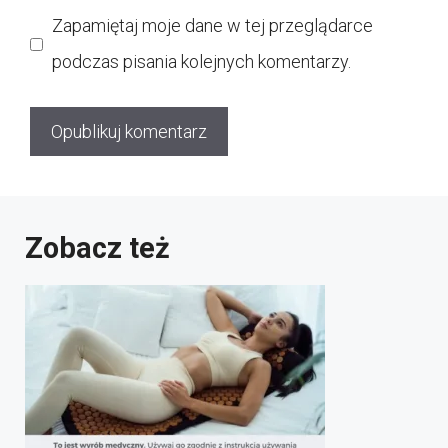
internetowa
Zapamiętaj moje dane w tej przeglądarce
podczas pisania kolejnych komentarzy.
Zobacz też