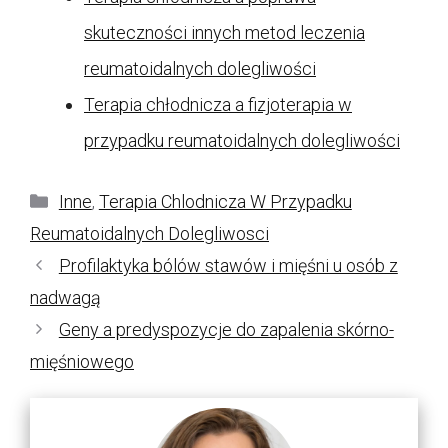
skuteczności innych metod leczenia
reumatoidalnych dolegliwości
Terapia chłodnicza a fizjoterapia w
przypadku reumatoidalnych dolegliwości
Kategorie
Inne
,
Terapia Chlodnicza W Przypadku
Reumatoidalnych Dolegliwosci
Profilaktyka bólów stawów i mięśni u osób z
nadwagą
Geny a predyspozycje do zapalenia skórno-
mięśniowego