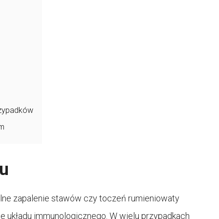
rzypadków
em
u
alne zapalenie stawów czy toczeń rumieniowaty
je układu immunologicznego. W wielu przypadkach