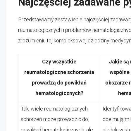
Najczęściej zadawane p
Przedstawiamy zestawienie najczęściej zadawa
reumatologicznych i problemów hematologicznyc
zrozumieniu tej kompleksowej dziedziny medycyn
Czy wszystkie
Jakie są
reumatologiczne schorzenia
wspólne
prowadzą do powikłań
obszarze r
hematologicznych?
hema
Tak, wiele reumatologicznych
Identyfikow
schorzeń może prowadzić do
obejmują m.i
powikłań hematologicznych, ale
niedokrwisto