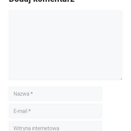
Komentarz
Nazwa
E-
mail
Witryna