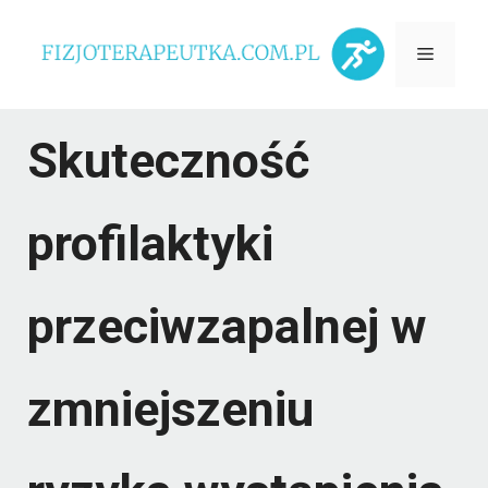
Przejdź
Menu
do
treści
Skuteczność
profilaktyki
przeciwzapalnej w
zmniejszeniu