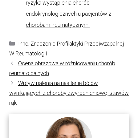
ryzyka wystąpienia chorób
endokrynologicznych u pacjentów z
chorobami reumatycznymi
Kategorie
Inne
,
Znaczenie Profilaktyki Przeciwzapalnej
W Reumatologii
Ocena obrazowa w różnicowaniu chorób
reumatoidalnych
Wpływ palenia na nasilenie bólów
wynikających z choroby zwyrodnieniowej stawów
rąk