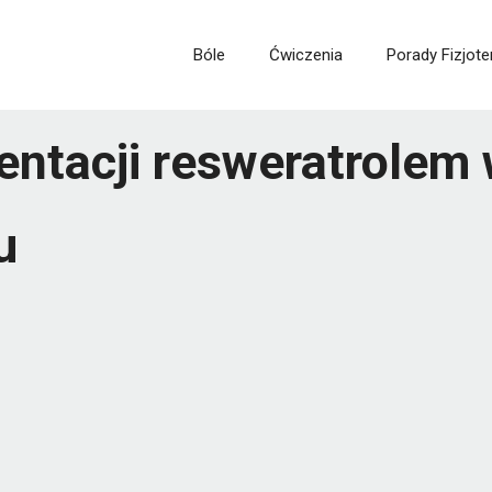
Bóle
Ćwiczenia
Porady Fizjote
ntacji resweratrolem 
u