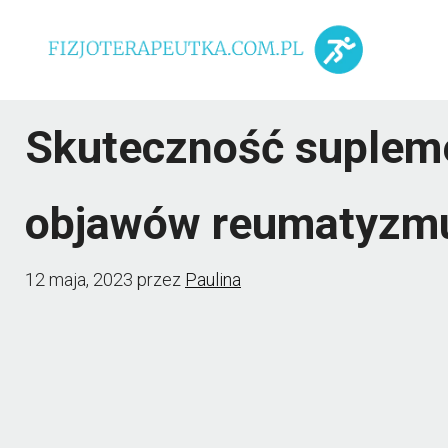
Przejdź
do
treści
Skuteczność supleme
objawów reumatyzm
12 maja, 2023
przez
Paulina