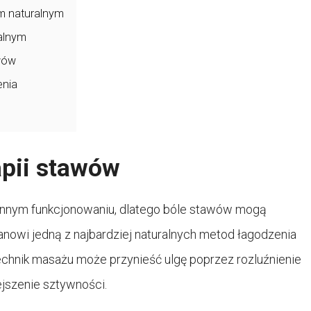
m naturalnym
alnym
wów
enia
apii stawów
nnym funkcjonowaniu, dlatego bóle stawów mogą
owi jedną z najbardziej naturalnych metod łagodzenia
chnik masażu może przynieść ulgę poprzez rozluźnienie
ejszenie sztywności.