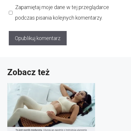
internetowa
Zapamiętaj moje dane w tej przeglądarce
podczas pisania kolejnych komentarzy.
Zobacz też