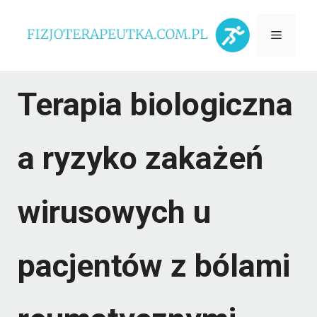
Przejdź
Menu
do
treści
Terapia biologiczna
a ryzyko zakażeń
wirusowych u
pacjentów z bólami