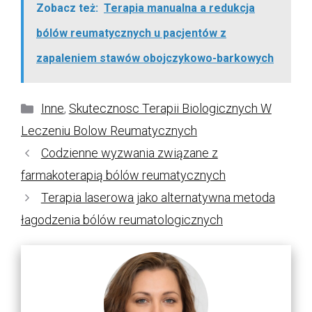
Zobacz też:
Terapia manualna a redukcja
bólów reumatycznych u pacjentów z
zapaleniem stawów obojczykowo-barkowych
Kategorie
Inne
,
Skutecznosc Terapii Biologicznych W
Leczeniu Bolow Reumatycznych
Codzienne wyzwania związane z
farmakoterapią bólów reumatycznych
Terapia laserowa jako alternatywna metoda
łagodzenia bólów reumatologicznych