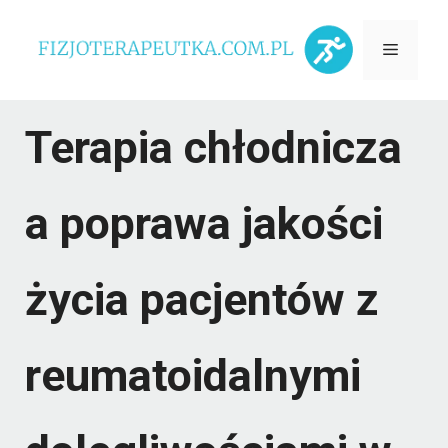
Przejdź
Menu
do
treści
Terapia chłodnicza
a poprawa jakości
życia pacjentów z
reumatoidalnymi