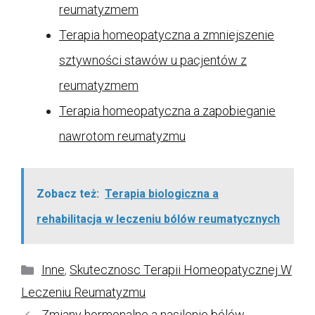
reumatyzmem
Terapia homeopatyczna a zmniejszenie
sztywności stawów u pacjentów z
reumatyzmem
Terapia homeopatyczna a zapobieganie
nawrotom reumatyzmu
Zobacz też:
Terapia biologiczna a
rehabilitacja w leczeniu bólów reumatycznych
Kategorie
Inne
,
Skutecznosc Terapii Homeopatycznej W
Leczeniu Reumatyzmu
Zmiany hormonalne a nasilenie bólów