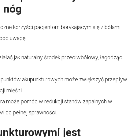
i nóg
iczne korzyści pacjentom borykającym się z bólami
 pod uwagę:
iałać jak naturalny środek przeciwbólowy, łagodząc
h punktów akupunkturowych może zwiększyć przepływ
ji mięśni.
ura może pomóc w redukcji stanów zapalnych w
i do pełnej sprawności.
unkturowymi jest