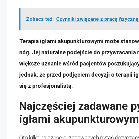
Zobacz też:
Czynniki związane z pracą fizyczn
Terapia igłami akupunkturowymi może stanowi
nóg. Jej naturalne podejście do przywracani
większe uznanie wśród pacjentów poszukujący
jednak, że przed podjęciem decyzji o terapii
się z profesjonalistą.
Najczęściej zadawane py
igłami akupunkturowym
Oto kilka najczęściej zadawanych pytań dotycząc