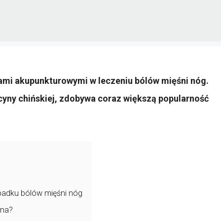
łami akupunkturowymi w leczeniu bólów mięśni nóg.
cyny chińskiej, zdobywa coraz większą popularność
ypadku bólów mięśni nóg
zna?