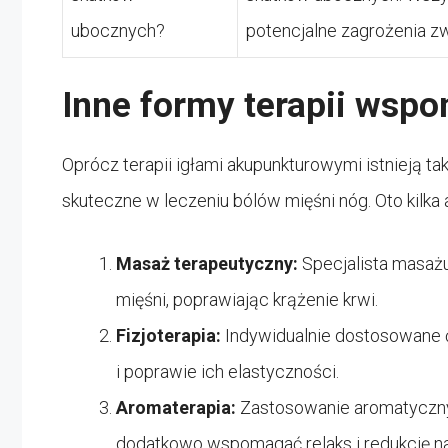
ubocznych?
potencjalne zagrożenia z
Inne formy terapii wsp
Oprócz terapii igłami akupunkturowymi istnieją t
skuteczne w leczeniu bólów mięśni nóg. Oto kilka
Masaż terapeutyczny:
Specjalista masażu
mięśni, poprawiając krążenie krwi.
Fizjoterapia:
Indywidualnie dostosowane 
i poprawie ich elastyczności.
Aromaterapia:
Zastosowanie aromatyczny
dodatkowo wspomagać relaks i redukcję n