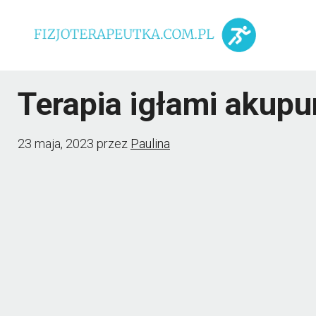
Przejdź
do
treści
Terapia igłami akup
23 maja, 2023
przez
Paulina