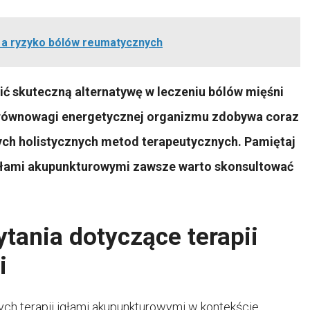
ą a ryzyko bólów reumatycznych
ć skuteczną alternatywę w leczeniu bólów mięśni
a równowagi energetycznej organizmu zdobywa coraz
ch holistycznych metod terapeutycznych. Pamiętaj
 igłami akupunkturowymi zawsze warto skonsultować
tania dotyczące terapii
i
ych terapii igłami akupunkturowymi w kontekście