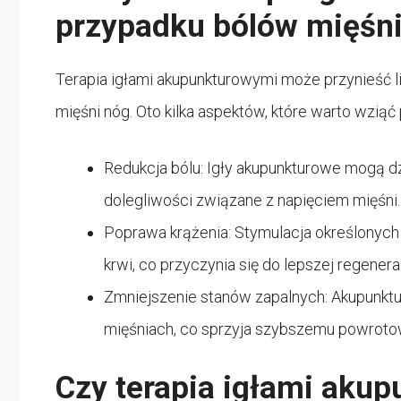
przypadku bólów mięśn
Terapia igłami akupunkturowymi może przynieść l
mięśni nóg. Oto kilka aspektów, które warto wziąć
Redukcja bólu: Igły akupunkturowe mogą dz
dolegliwości związane z napięciem mięśni.
Poprawa krążenia: Stymulacja określonyc
krwi, co przyczynia się do lepszej regenerac
Zmniejszenie stanów zapalnych: Akupunkt
mięśniach, co sprzyja szybszemu powrotow
Czy terapia igłami akup