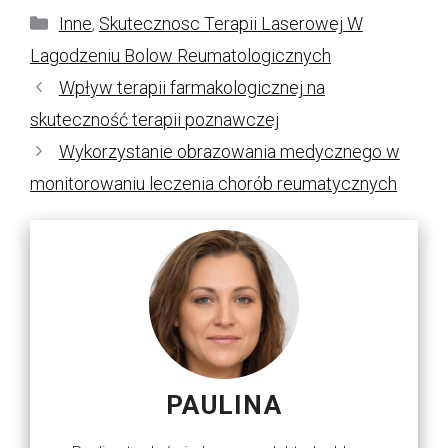
Kategorie
Inne
,
Skutecznosc Terapii Laserowej W
Lagodzeniu Bolow Reumatologicznych
Wpływ terapii farmakologicznej na
skuteczność terapii poznawczej
Wykorzystanie obrazowania medycznego w
monitorowaniu leczenia chorób reumatycznych
PAULINA