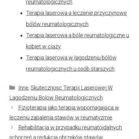
reumatologicznych
Terapia laserowa a leczenie przyczynowe
bólów reumatologicznych
Terapia laserowa a bóle reumatologiczne u
kobiet w ciąży
Terapia laserowa w łagodzeniu bólów
reumatologicznych u osób starszych
Kategorie
Inne
,
Skutecznosc Terapii Laserowej W
Lagodzeniu Bolow Reumatologicznych
Fizjoterapia jako terapia wspomagająca w
leczeniu zapalenia stawów w reumatyzmie
Rehabilitacja w przypadku reumatoidalnych
schorzeń a redukcja obrzęków stawów