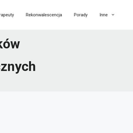
rapeuty
Rekonwalescencja
Porady
Inne
eków
cznych