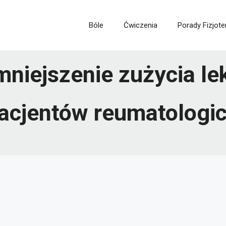
Bóle
Ćwiczenia
Porady Fizjote
mniejszenie zużycia l
acjentów reumatologi