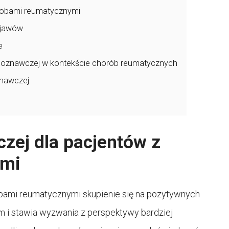
orobami reumatycznymi
bjawów
e
i poznawczej w kontekście chorób reumatycznych
znawczej
czej dla pacjentów z
ymi
bami reumatycznymi skupienie się na pozytywnych
m i stawia wyzwania z perspektywy bardziej