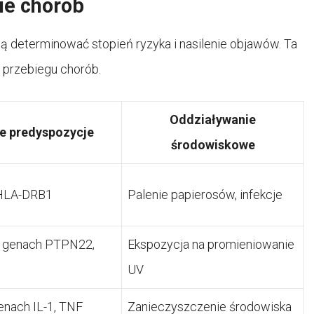
nie chorób
determinować stopień ryzyka i nasilenie objawów. Ta
 przebiegu chorób.
Oddziaływanie
e predyspozycje
środowiskowe
 HLA-DRB1
Palenie papierosów, infekcje
w genach PTPN22,
Ekspozycja na promieniowanie
UV
nach IL-1, TNF
Zanieczyszczenie środowiska