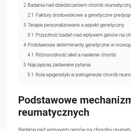
2
Badania nad dziedziczeniem chorób reumatyczn
2.1
Faktory środowiskowe a genetyczne predysp
3
Terapie personalizowane a aspekt genetyczny
3.1
Przyszłość badań nad wpływem genów na c
4
Podstawowe determinanty genetyczne w rozwoj
4.1
Różnorodność alleli a nasilenie chorób
5
Najczęściej zadawane pytania
5.1
Rola epigenetyki w patogenezie chorób reu
Podstawowe mechanizm
reumatycznych
Badania nad wpływem genów na choroby reumatycz