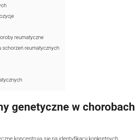
ych
ozycje
horoby reumatyczne
u schorzeń reumatycznych
matycznych
y genetyczne w chorobach
ne koncentrują się na identyfikacji konkretnych