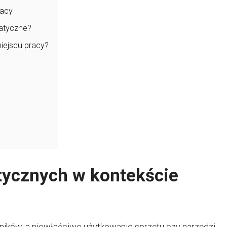
racy
matyczne?
iejscu pracy?
tycznych w kontekście
ików, a niewłaściwe użytkowanie sprzętu czy narzędzi