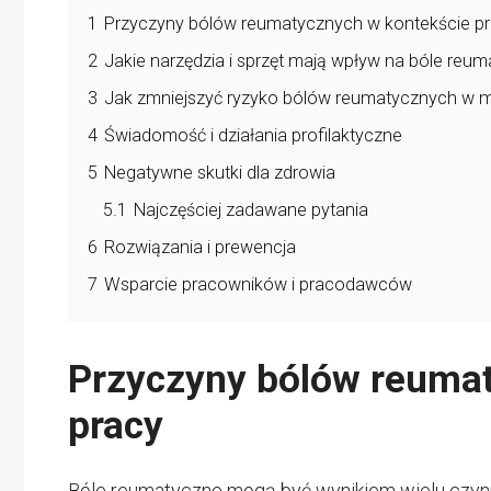
1
Przyczyny bólów reumatycznych w kontekście p
2
Jakie narzędzia i sprzęt mają wpływ na bóle reu
3
Jak zmniejszyć ryzyko bólów reumatycznych w m
4
Świadomość i działania profilaktyczne
5
Negatywne skutki dla zdrowia
5.1
Najczęściej zadawane pytania
6
Rozwiązania i prewencja
7
Wsparcie pracowników i pracodawców
Przyczyny bólów reuma
pracy
Bóle reumatyczne mogą być wynikiem wielu czynn