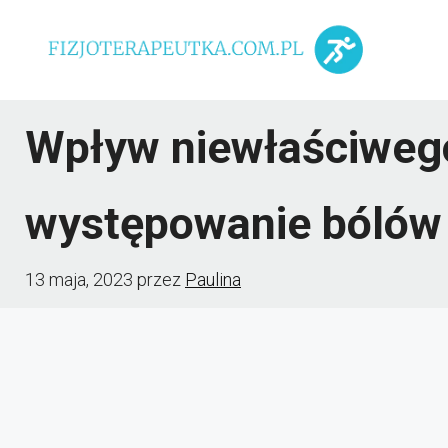
Przejdź
do
treści
Wpływ niewłaściwego
występowanie bólów
13 maja, 2023
przez
Paulina