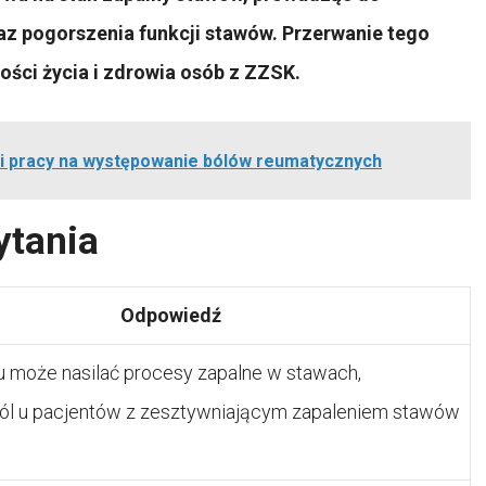
az pogorszenia funkcji stawów. Przerwanie tego
ści życia i zdrowia osób z ZZSK.
zi pracy na występowanie bólów reumatycznych
ytania
Odpowiedź
iu może nasilać procesy zapalne w stawach,
ból u pacjentów z zesztywniającym zapaleniem stawów