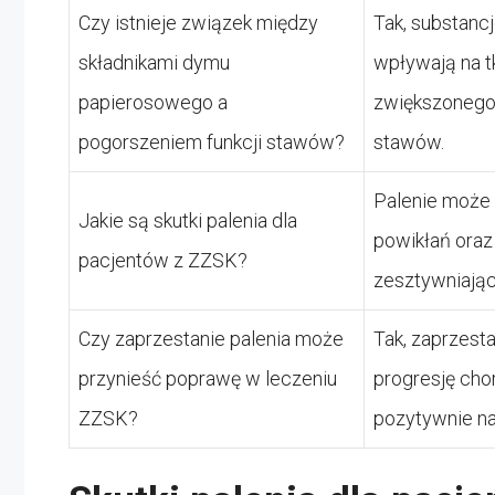
Czy istnieje związek między
Tak, substan
składnikami dymu
wpływają na t
papierosowego a
zwiększonego 
pogorszeniem funkcji stawów?
stawów.
Palenie może 
Jakie są skutki palenia dla
powikłań oraz
pacjentów z ZZSK?
zesztywniają
Czy zaprzestanie palenia może
Tak, zaprzesta
przynieść poprawę w leczeniu
progresję cho
ZZSK?
pozytywnie na