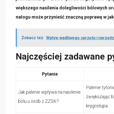
większego nasilenia dolegliwości bólowych or
nałogu może przynieść znaczną poprawę w jako
Zobacz też:
Wpływ wadliwego sprzętu i narzęd
Najczęściej zadawane p
Pytanie
Palenie tyton
Jak palenie wpływa na nasilenie
zwiększając 
bólu u osób z ZZSK?
kręgosłupa.