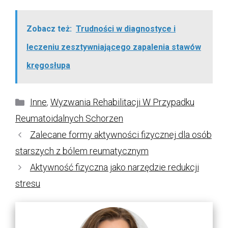
Zobacz też:
Trudności w diagnostyce i
leczeniu zesztywniającego zapalenia stawów
kręgosłupa
Kategorie
Inne
,
Wyzwania Rehabilitacji W Przypadku
Reumatoidalnych Schorzen
Zalecane formy aktywności fizycznej dla osób
starszych z bólem reumatycznym
Aktywność fizyczna jako narzędzie redukcji
stresu