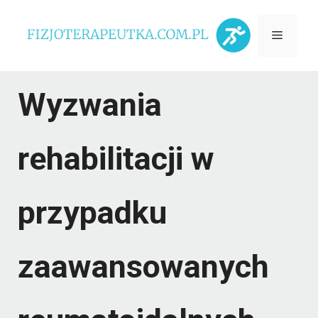
Przejdź
Menu
do
treści
Wyzwania
rehabilitacji w
przypadku
zaawansowanych