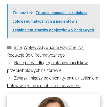
Zobacz też:
Terapia manualna a redukcja
bólów reumatycznych u pacjentów z
zapaleniem stawów obojczykowo-barkowych
Kategorie
Inne
,
Wplyw Aktywnosci Fizycznej Na
Redukcje Bolu Reumatycznego
Następstwa długiego stosowania leków
przeciwbólowych na zdrowie
Związki między paleniem tytoniu a nasileniem
bólów w rękach u osób z reumatyzmem